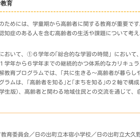
者教育
現のためには、学童期から高齢者に関する教育が重要で
認知症のある人を含む高齢者の生活や課題について考え
において、①６学年の｢総合的な学習の時間」において
１学年から６学年までの継続的かつ体系的なカリキュラ
解教育プログラムでは、｢共に生きる〜高齢者が暮らし
グラムは、｢高齢者を知る｣と｢まちを知る｣の２軸で構
小学生版)、高齢者と関わる地域住民との交流を通じて、
町教育委員会／日の出町立本宿小学校／日の出町立大久